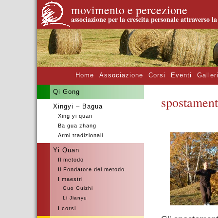
movimento e percezione
associazione per la crescita personale attraverso l
Home
Associazione
Corsi
Eventi
Galler
Qi Gong
spostament
Xingyi – Bagua
Xing yi quan
–
Ba gua zhang
Armi tradizionali
Yi Quan
Il metodo
Il Fondatore del metodo
I maestri
Guo Guizhi
Li Jianyu
I corsi