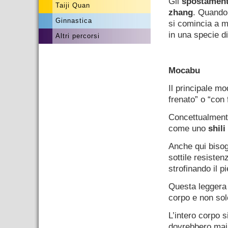
Gli
spostament
Taiji Quan
zhang
. Quando 
Ginnastica
si comincia a mo
in una specie di 
Altri percorsi
–
Mocabu
Il principale mo
frenato” o “con 
Concettualmente
come uno
shili
Anche qui bisog
sottile resiste
strofinando il p
Questa leggera 
corpo e non sol
L’intero corpo 
dovrebbero mai 