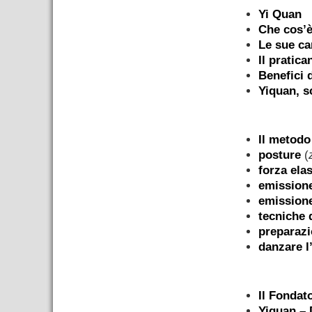
Yi Quan
Che cos’è
Le sue ca
Il pratica
Benefici d
Yiquan, s
–
Il metodo
posture
(
forza elas
emissione
emission
tecniche 
preparazi
danzare l
–
Il Fondat
Yiquan – 