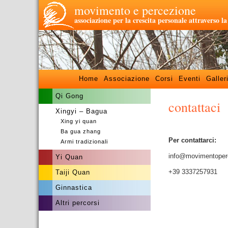
movimento e percezione
associazione per la crescita personale attraverso l
Home
Associazione
Corsi
Eventi
Galler
Qi Gong
contattaci
Xingyi – Bagua
Xing yi quan
Ba gua zhang
Per contattarci:
Armi tradizionali
info@
movimentoper
Yi Quan
+39 3337257931
Taiji Quan
Ginnastica
Altri percorsi