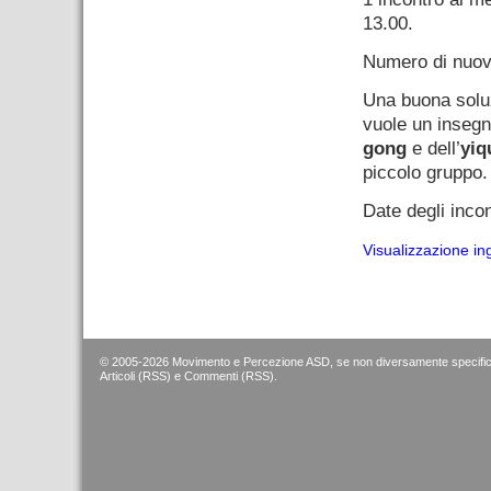
13.00.
Numero di nuovi
Una buona soluz
vuole un insegn
gong
e dell’
yiq
piccolo gruppo.
Date degli incon
Visualizzazione in
© 2005-2026 Movimento e Percezione ASD, se non diversamente specific
Articoli (RSS)
e
Commenti (RSS)
.