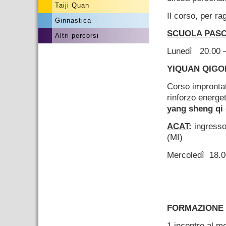
Taiji Quan
Il corso, per rag
Ginnastica
SCUOLA PASC
Altri percorsi
Lunedì 20.00 –
YIQUAN QIG
Corso improntato
rinforzo energet
yang sheng qi
ACAT
:
ingresso 
(MI)
Mercoledì 18.0
FORMAZIONE 
1 incontro al m