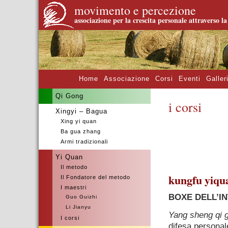
movimento e percezione
associazione per la crescita personale attraverso l
Home
Associazione
Corsi
Eventi
Galler
Qi Gong
i corsi
Xingyi – Bagua
Xing yi quan
–
Ba gua zhang
Armi tradizionali
Yi Quan
–
Il metodo
kungfu yiqu
Il Fondatore del metodo
I maestri
BOXE DELL’I
Guo Guizhi
Li Jianyu
Yang sheng qi 
I corsi
difesa personal