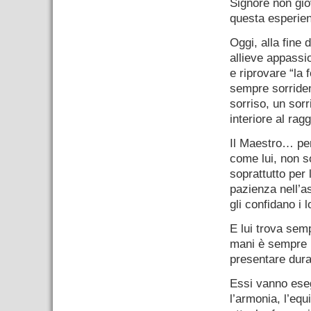
Signore non gio
questa esperie
Oggi, alla fine
allieve appassio
e riprovare “la 
sempre sorrident
sorriso, un sor
interiore al ra
Il Maestro… pen
come lui, non s
soprattutto per 
pazienza nell’as
gli confidano i 
E lui trova semp
mani è sempre ri
presentare dura
Essi vanno eseg
l’armonia, l’equ