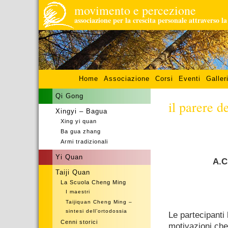
movimento e percezione
associazione per la crescita personale attraverso l
Home
Associazione
Corsi
Eventi
Galler
Qi Gong
il parere d
Xingyi – Bagua
Xing yi quan
.
Ba gua zhang
Armi tradizionali
Yi Quan
A.C
Taiji Quan
La Scuola Cheng Ming
I maestri
.
Taijiquan Cheng Ming –
sintesi dell’ortodossia
Le partecipanti 
Cenni storici
motivazioni che