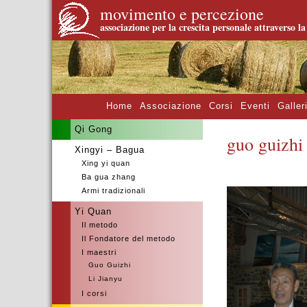
movimento e percezione
associazione per la crescita personale attraverso l
Home
Associazione
Corsi
Eventi
Galler
Qi Gong
guo guizhi
Xingyi – Bagua
Xing yi quan
.
Ba gua zhang
Armi tradizionali
Yi Quan
Il metodo
Il Fondatore del metodo
I maestri
Guo Guizhi
Li Jianyu
I corsi