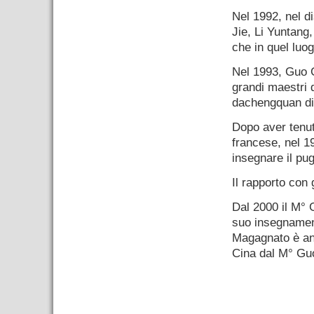
Nel 1992, nel di
Jie, Li Yuntang
che in quel luo
Nel 1993, Guo G
grandi maestri d
dachengquan di
Dopo aver tenuto
francese, nel 1
insegnare il pug
Il rapporto con g
Dal 2000 il M° G
suo insegnament
Magagnato è and
Cina dal M° Guo
.