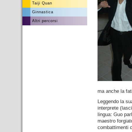
Taiji Quan
Ginnastica
Altri percorsi
ma anche la fat
Leggendo la sua
interprete (lasc
lingua: Guo par
maestro forgiat
combattimenti d