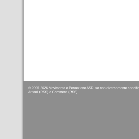
.
© 2005-2026 Movimento e Percezione ASD, se non diversamente specific
Articoli (RSS)
e
Commenti (RSS)
.