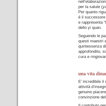
nell’elaborazion
per la salute (
y
Per quanto rig
è il successore 
e rappresenta “
dello yi quan.
Seguendo le pazi
questi maestri 
quintessenza di
approfondito, si
cura e ringiova
.
una vita din
E’ incredibile 
attività d’inse
genuino piacere
convinzione del
Il contributo pe