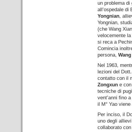
un problema di 
all’ospedale di
Yongnian
, all
Yongnian, studia
(che Wang Xia
velocemente la
si reca a Pechi
Comincia inoltr
persona,
Wang 
Nel 1963, ment
lezioni del Dott
contatto con il
Zongxun
e con 
tecniche di pug
vent’anni fino 
il M° Yao viene
Per inciso, il D
uno degli alliev
collaborato co