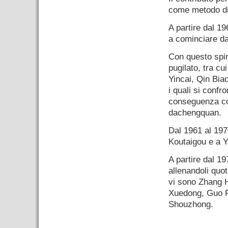
come metodo di
A partire dal 19
a cominciare da
Con questo spir
pugilato, tra c
Yincai, Qin Bi
i quali si confr
conseguenza cos
dachengquan.
Dal 1961 al 197
Koutaigou e a Y
A partire dal 1
allenandoli quot
vi sono Zhang 
Xuedong, Guo R
Shouzhong.
.