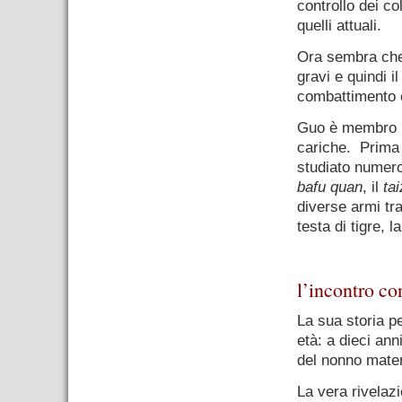
controllo dei co
quelli attuali.
Ora sembra che 
gravi e quindi i
combattimento è
Guo è membro in
cariche. Prima 
studiato numeros
bafu quan
, il
ta
diverse armi tr
testa di tigre, 
.
l’incontro co
La sua storia pe
età: a dieci anni
del nonno mater
La vera rivelaz