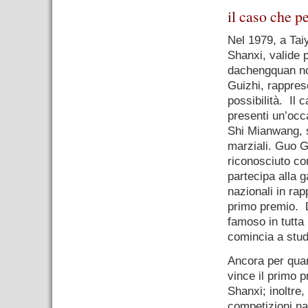
il caso che p
Nel 1979, a Taiy
Shanxi, valide p
dachengquan non
Guizhi, rapprese
possibilità. Il 
presenti un’occa
Shi Mianwang, si
marziali. Guo G
riconosciuto com
partecipa alla g
nazionali in rap
primo premio. 
famoso in tutta
comincia a stud
Ancora per quan
vince il primo p
Shanxi; inoltre,
competizioni na