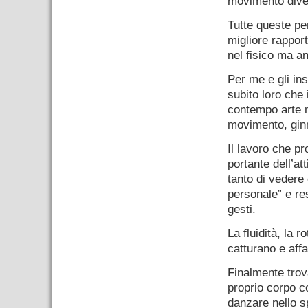
movimento divent
Tutte queste pe
migliore rapport
nel fisico ma an
Per me e gli in
subito loro che 
contempo arte m
movimento, ginn
Il lavoro che pr
portante dell’at
tanto di vedere 
personale” e re
gesti.
La fluidità, la 
catturano e affa
Finalmente trov
proprio corpo c
danzare nello s