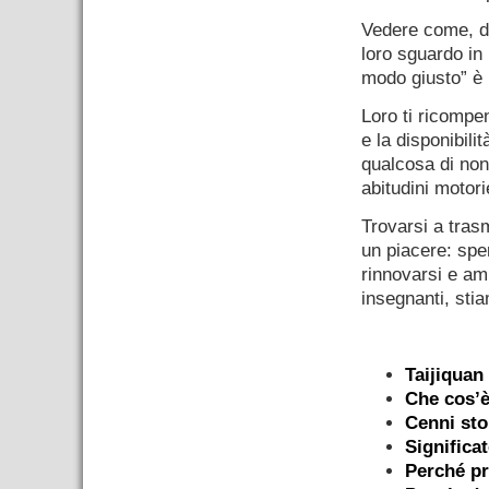
Vedere come, dal
loro sguardo in
modo giusto” è
Loro ti ricompe
e la disponibil
qualcosa di non
abitudini motori
Trovarsi a tras
un piacere: spe
rinnovarsi e amp
insegnanti, sti
–
Taijiquan
Che cos’è
Cenni sto
Significat
Perché pr