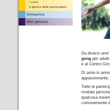
I corsi
Il parere delle partecipanti
Ginnastica
Altri percorsi
.
Da diversi anni 
gong
per adulti
e al Centro Giro
Di anno in anno
appassionante.
Tutte le parteci
rivelate persone 
qualcosa insiem
comunemente è 