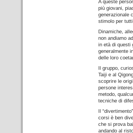
A queste person
più giovani, pi
generazionale c
stimolo per tutt
Dinamiche, alleg
non andiamo ad
in età di quest
generalmente in 
delle loro coeta
Il gruppo, curio
Taiji e al Qigon
scoprire le ori
persone interess
metodo, qualcun
tecniche di dif
Il “divertimento”
corsi è ben div
che si prova ba
andando al risto