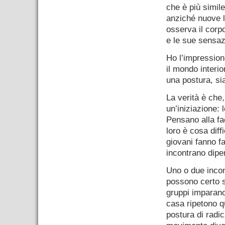
che è più simile
anziché nuove lo
osserva il corp
e le sue sensaz
Ho l’impression
il mondo interio
una postura, sia
La verità è che,
un’iniziazione: l
Pensano alla fa
loro è cosa diff
giovani fanno fa
incontrano dipe
Uno o due incon
possono certo s
gruppi imparano
casa ripetono q
postura di radic