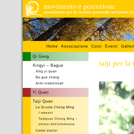
movimento e percezione
associazione per la crescita personale attraverso l
Home
Associazione
Corsi
Eventi
Galler
Qi Gong
taiji per la
Xingyi – Bagua
Xing yi quan
–
Ba gua zhang
Armi tradizionali
Yi Quan
Taiji Quan
La Scuola Cheng Ming
I maestri
Taijiquan Cheng Ming –
sintesi dell’ortodossia
Cenni storici