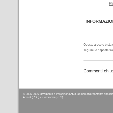
Ri
–
INFORMAZION
–
Questo articolo è sta
seguire le risposte tr
Commenti chius
© 2005-2026 Movimento e Percezione ASD, se non diversamente specific
Articoli (RSS)
e
Commenti (RSS)
.