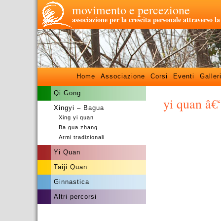
movimento e percezione
associazione per la crescita personale attraverso l
Home
Associazione
Corsi
Eventi
Galler
Qi Gong
yi quan â€
Xingyi – Bagua
Xing yi quan
–
Ba gua zhang
Armi tradizionali
Yi Quan
Taiji Quan
Ginnastica
Altri percorsi