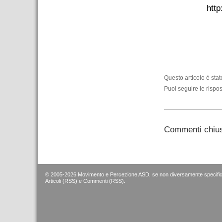
http
–
–
Questo articolo è sta
Puoi seguire le rispos
Commenti chius
© 2005-2026 Movimento e Percezione ASD, se non diversamente specific
Articoli (RSS)
e
Commenti (RSS)
.