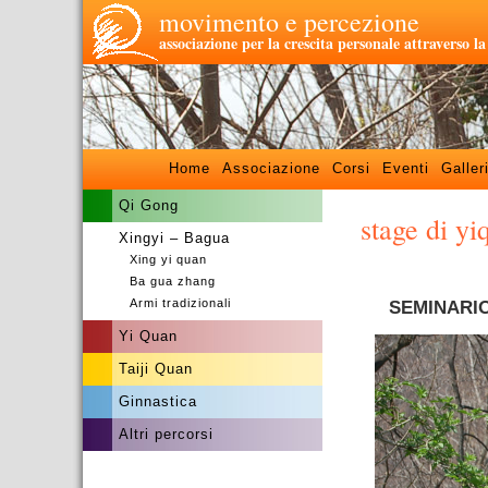
movimento e percezione
associazione per la crescita personale attraverso l
Home
Associazione
Corsi
Eventi
Galler
Qi Gong
stage di y
Xingyi – Bagua
Xing yi quan
–
Ba gua zhang
Armi tradizionali
SEMINARIO
Yi Quan
Taiji Quan
Ginnastica
Altri percorsi