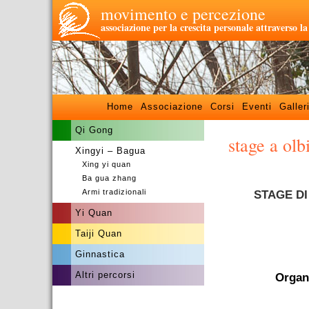
movimento e percezione
associazione per la crescita personale attraverso l
Home
Associazione
Corsi
Eventi
Galler
Qi Gong
stage a olb
Xingyi – Bagua
Xing yi quan
–
Ba gua zhang
Armi tradizionali
STAGE DI
Yi Quan
Taiji Quan
–
Ginnastica
Altri percorsi
Organ
–