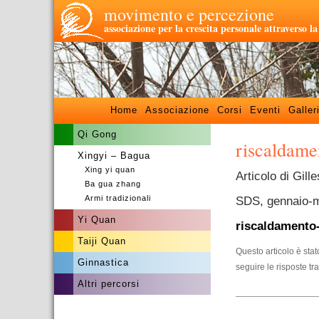
movimento e percezione
associazione per la crescita personale attraverso l
Home
Associazione
Corsi
Eventi
Galler
Qi Gong
riscaldame
Xingyi – Bagua
Xing yi quan
Articolo di Gil
Ba gua zhang
Armi tradizionali
SDS, gennaio-
Yi Quan
riscaldamento-
Taiji Quan
Questo articolo è sta
Ginnastica
seguire le risposte tr
Altri percorsi