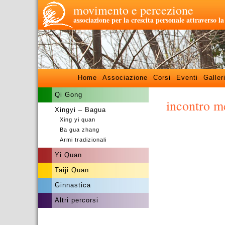
movimento e percezione
associazione per la crescita personale attraverso l
Home
Associazione
Corsi
Eventi
Galler
Qi Gong
incontro m
Xingyi – Bagua
Xing yi quan
Ba gua zhang
Armi tradizionali
Yi Quan
Taiji Quan
Ginnastica
Altri percorsi