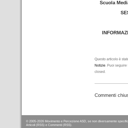
Scuola Medi
SE
–
INFORMAZI
–
Questo articolo è sta
Notizie
. Puoi seguire 
closed.
Commenti chius
© 2005-2026 Movimento e Percezione ASD, se non diversamente specific
Articoli (RSS)
e
Commenti (RSS)
.