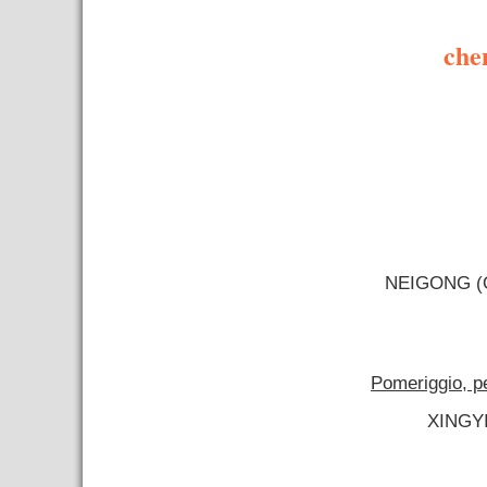
–
che
–
NEIGONG (Q
–
Pomeriggio, per
XINGY