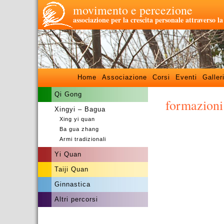
movimento e percezione
associazione per la crescita personale attraverso l
Home
Associazione
Corsi
Eventi
Galler
Qi Gong
formazioni
Xingyi – Bagua
Xing yi quan
Ba gua zhang
Armi tradizionali
Yi Quan
Taiji Quan
Ginnastica
Altri percorsi