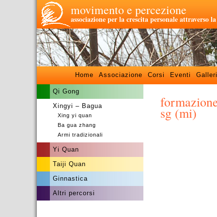
movimento e percezione
associazione per la crescita personale attraverso l
Home
Associazione
Corsi
Eventi
Galler
Qi Gong
formazione
Xingyi – Bagua
sg (mi)
Xing yi quan
Ba gua zhang
Armi tradizionali
Yi Quan
Taiji Quan
Ginnastica
Altri percorsi