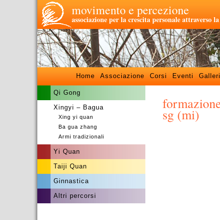
movimento e percezione
associazione per la crescita personale attraverso l
Home
Associazione
Corsi
Eventi
Galler
Qi Gong
formazione
Xingyi – Bagua
sg (mi)
Xing yi quan
Ba gua zhang
Armi tradizionali
Yi Quan
Taiji Quan
Ginnastica
Altri percorsi