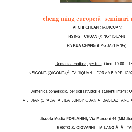
–
cheng ming europe:â seminari
m
TAI CHI CHUAN
(TAIJIQUAN)
HSING I CHUAN
(XINGYIQUAN)
PA KUA CHANG
(BAGUAZHANG)
–
Domenica mattina, per tutti
: Orari: 10:00 – 1
NEIGONG (QIGONG),Â TAIJIQUAN – FORMA E APPLICA
–
Domenica pomeriggio, per soli Istruttori e studenti interni
: O
TAIJI JIAN (SPADA TAIJI),Â XINGYIQUAN,Â BAGUAZHANG,
–
Scuola Media FORLANINI, Via Marconi 44 (MM Se
SESTO S. GIOVANNI – MILANO Â Â ITA