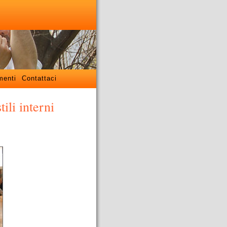
menti
Contattaci
ili interni