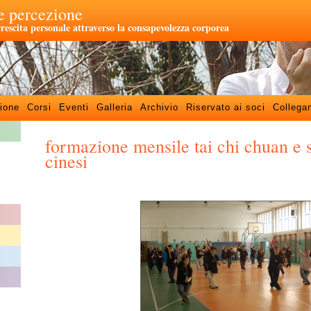
 percezione
crescita personale attraverso la consapevolezza corporea
ione
Corsi
Eventi
Galleria
Archivio
Riservato ai soci
Collega
formazione mensile tai chi chuan e st
cinesi
–