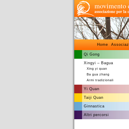
movimento e
associazione per la 
Home
Associaz
Qi Gong
Xingyi – Bagua
Xing yi quan
Ba gua zhang
Armi tradizionali
Yi Quan
Taiji Quan
Ginnastica
Altri percorsi