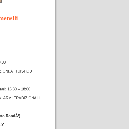
ensili
3:00
ZIONI,Â TUISHOU
rari: 15:30 – 18:00
Â ARMI TRADIZIONALI
sto RondÃ²)
LY