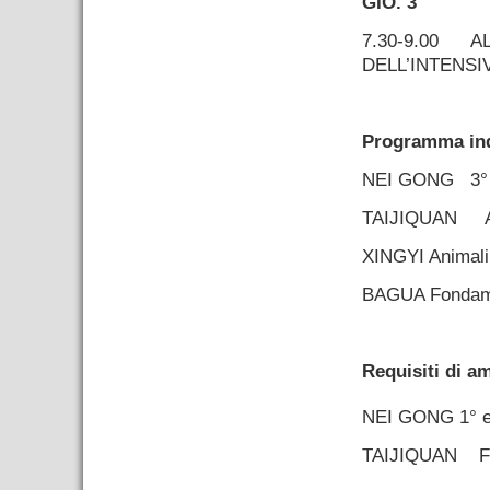
GIO. 3
7.30-9.00
A
DELL’INTENSI
–
Programma ind
NEI GONG
3°
TAIJIQUAN Appl
XINGYI
Animali
BAGUA
Fondam
–
Requisiti di a
NEI GONG
1°
TAIJIQUAN
F