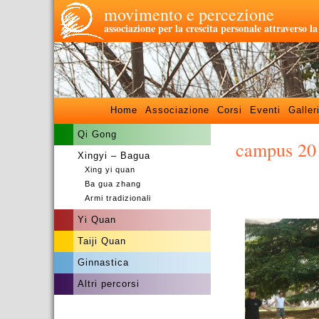
movimento e percezione
associazione per la crescita personale attraverso l
Home
Associazione
Corsi
Eventi
Galler
Qi Gong
campus 20
Xingyi – Bagua
Xing yi quan
–
Ba gua zhang
Armi tradizionali
Yi Quan
Taiji Quan
Ginnastica
Altri percorsi