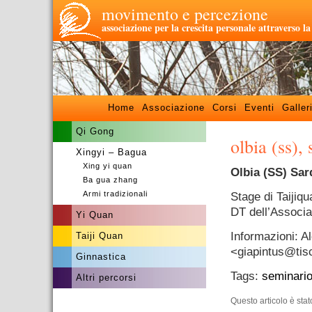
movimento e percezione
associazione per la crescita personale attraverso l
Home
Associazione
Corsi
Eventi
Galler
Qi Gong
olbia (ss),
Xingyi – Bagua
Xing yi quan
Olbia (SS) Sa
Ba gua zhang
Armi tradizionali
Stage di Taijiqu
DT dell’Associa
Yi Quan
Informazioni: 
Taiji Quan
<giapintus@
tis
Ginnastica
Tags:
seminari
Altri percorsi
Questo articolo è sta