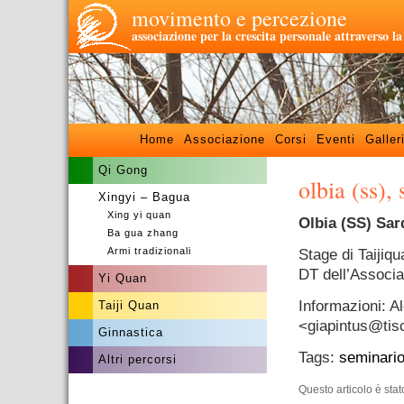
movimento e percezione
associazione per la crescita personale attraverso l
Home
Associazione
Corsi
Eventi
Galler
Qi Gong
olbia (ss),
Xingyi – Bagua
Xing yi quan
Olbia (SS) Sa
Ba gua zhang
Armi tradizionali
Stage di Taijiqu
DT dell’Associa
Yi Quan
Informazioni: 
Taiji Quan
<giapintus@
tis
Ginnastica
Tags:
seminari
Altri percorsi
Questo articolo è sta