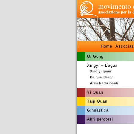
movimento e
associazione per la 
Home
Associaz
Qi Gong
Xingyi – Bagua
Xing yi quan
Ba gua zhang
Armi tradizionali
Yi Quan
Taiji Quan
Ginnastica
Altri percorsi