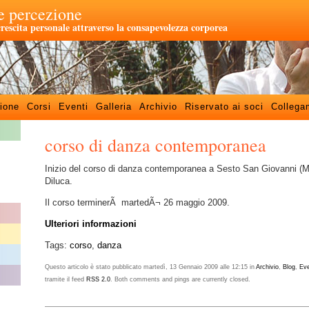
 percezione
crescita personale attraverso la consapevolezza corporea
ione
Corsi
Eventi
Galleria
Archivio
Riservato ai soci
Collega
corso di danza contemporanea
Inizio del corso di danza contemporanea a Sesto San Giovanni (MI)
Diluca.
Il corso terminerÃ martedÃ¬ 26 maggio 2009.
Ulteriori informazioni
Tags:
corso
,
danza
Questo articolo è stato pubblicato martedì, 13 Gennaio 2009 alle 12:15 in
Archivio
,
Blog
,
Eve
tramite il feed
RSS 2.0
. Both comments and pings are currently closed.