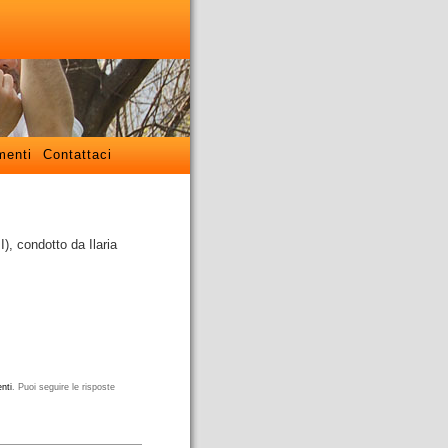
menti
Contattaci
, condotto da Ilaria
nti
. Puoi seguire le risposte