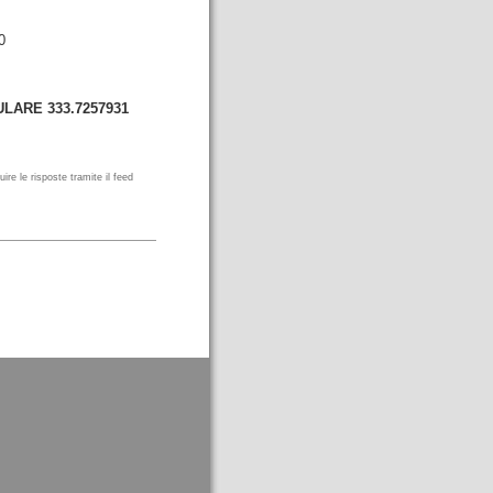
0
ULARE 333.7257931
uire le risposte tramite il feed