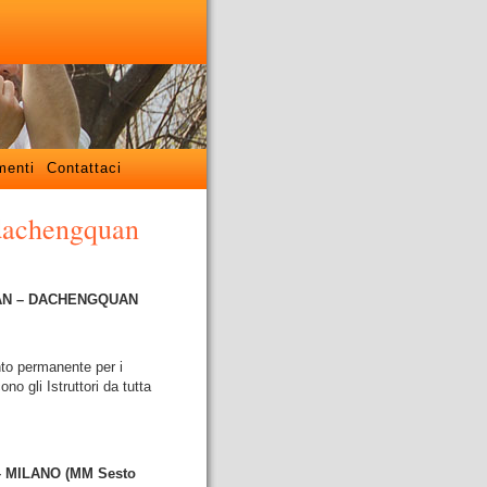
menti
Contattaci
 dachengquan
YIQUAN – DACHENGQUAN
nto permanente per i
no gli Istruttori da tutta
– MILANO (MM Sesto