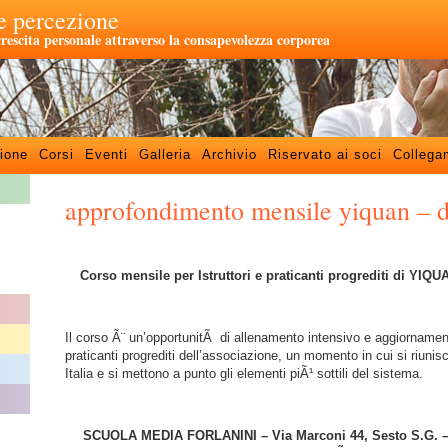
 percezione
crescita personale attraverso la consapevolezza corporea
ione
Corsi
Eventi
Galleria
Archivio
Riservato ai soci
Collega
approfondimento mensile yiquan –
–
Corso mensile per Istruttori e praticanti progrediti di 
–
Il corso Ã¨ un’opportunitÃ di allenamento intensivo e aggiorname
praticanti progrediti dell’associazione, un momento in cui si riunisco
Italia e si mettono a punto gli elementi piÃ¹ sottili del sistema.
–
SCUOLA MEDIA FORLANINI – Via Marconi 44, Sesto S.G. 