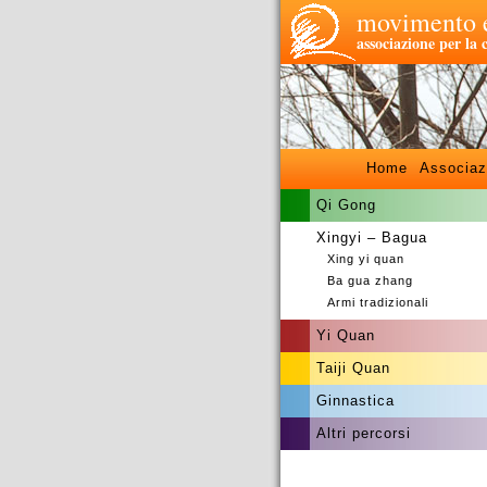
movimento e
associazione per la 
Home
Associaz
Qi Gong
Xingyi – Bagua
Xing yi quan
Ba gua zhang
Armi tradizionali
Yi Quan
Taiji Quan
Ginnastica
Altri percorsi