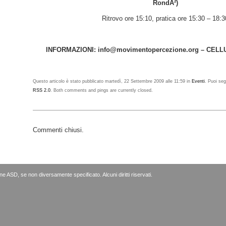
RondÃ²)
Ritrovo ore 15:10, pratica ore 15:30 – 18:3
–
INFORMAZIONI: info@
movimentopercezione.org – CELL
–
Questo articolo è stato pubblicato martedì, 22 Settembre 2009 alle 11:59 in
Eventi
. Puoi seg
RSS 2.0
. Both comments and pings are currently closed.
Commenti chiusi.
e ASD, se non diversamente specificato.
Alcuni diritti riservati
.