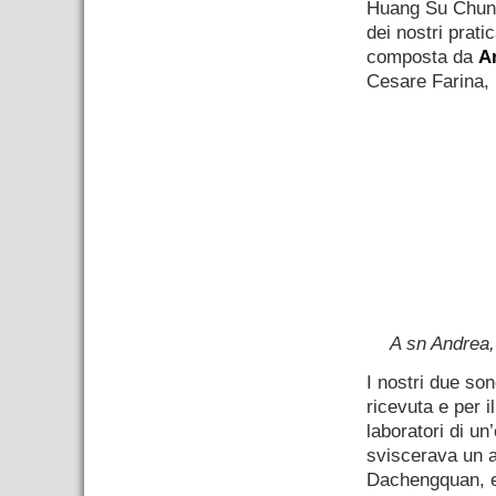
Huang Su Chun 
dei nostri prat
composta da
A
Cesare Farina, 
A sn Andrea,
I nostri due son
ricevuta e per i
laboratori di u
sviscerava un a
Dachengquan, el