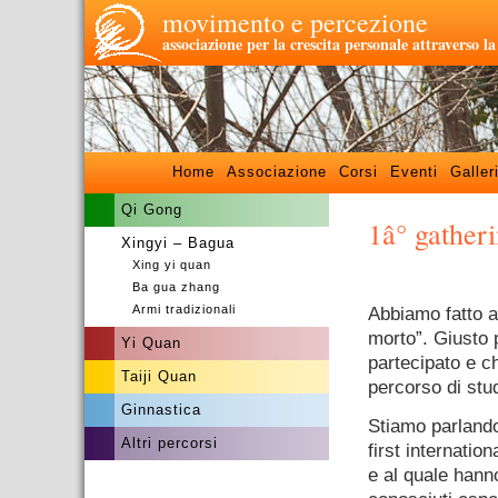
movimento e percezione
associazione per la crescita personale attraverso l
Home
Associazione
Corsi
Eventi
Galler
Qi Gong
1â° gather
Xingyi – Bagua
Xing yi quan
–
Ba gua zhang
Armi tradizionali
Abbiamo fatto 
morto”. Giusto 
Yi Quan
partecipato e c
Taiji Quan
percorso di stud
Ginnastica
Stiamo parlando
Altri percorsi
first internatio
e al quale hanno