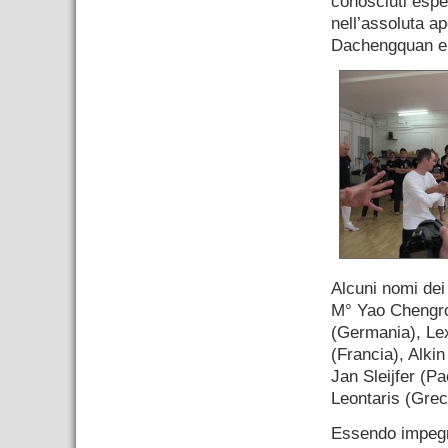
conosciuti esper
nell’assoluta ap
Dachengquan e Ta
Alcuni nomi dei 
M° Yao Chengro
(Germania), Lex
(Francia), Alki
Jan Sleijfer (P
Leontaris (Grec
Essendo impegna