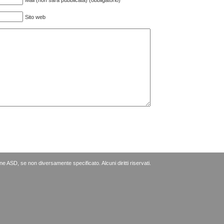
Mail (non sarà pubblicata) (obbligatorio)
Sito web
e ASD, se non diversamente specificato.
Alcuni diritti riservati
.