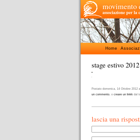
movimento e
associazione per la 
Home
Associaz
stage estivo 2012 
Postato domenica, 14 Ottobre 2012 all
un commento
, o
creare un linkk
dal t
lascia una rispos