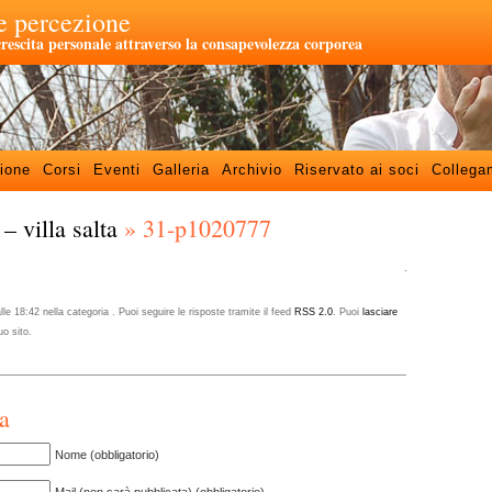
 percezione
crescita personale attraverso la consapevolezza corporea
ione
Corsi
Eventi
Galleria
Archivio
Riservato ai soci
Collega
– villa salta
» 31-p1020777
e 18:42 nella categoria . Puoi seguire le risposte tramite il feed
RSS 2.0
. Puoi
lasciare
uo sito.
ta
Nome (obbligatorio)