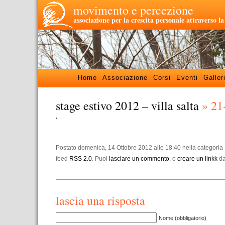
movimento e percezione
associazione per la crescita personale attraverso l
Home
Associazione
Corsi
Eventi
Galler
stage estivo 2012 – villa salta
» 21
Postato domenica, 14 Ottobre 2012 alle 18:40 nella categoria . 
feed
RSS 2.0
. Puoi
lasciare un commento
, o
creare un linkk
dal
lascia una risposta
Nome (obbligatorio)