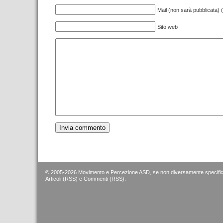
Mail (non sarà pubblicata) (
Sito web
© 2005-2026 Movimento e Percezione ASD, se non diversamente specific
Articoli (RSS)
e
Commenti (RSS)
.